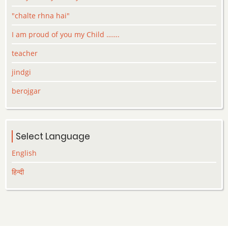
"chalte rhna hai"
I am proud of you my Child …….
teacher
jindgi
berojgar
Select Language
English
हिन्दी