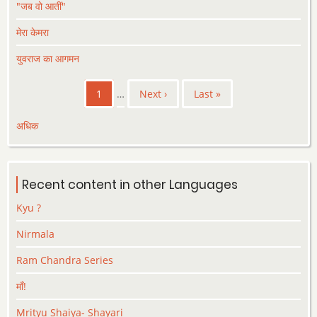
"जब वो आतीं"
मेरा केमरा
युवराज का आगमन
Pagination
Current
1
…
Next
Next ›
Last
Last »
page
page
page
अधिक
Recent content in other Languages
Kyu ?
Nirmala
Ram Chandra Series
माँ!
Mrityu Shaiya- Shayari