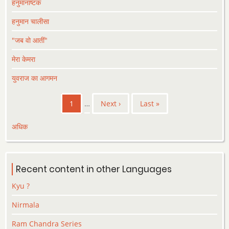
हनुमानाष्टक
हनुमान चालीसा
"जब वो आतीं"
मेरा केमरा
युवराज का आगमन
Pagination
Current
1
…
Next
Next ›
Last
Last »
page
page
page
अधिक
Recent content in other Languages
Kyu ?
Nirmala
Ram Chandra Series