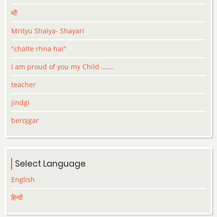
माँ!
Mrityu Shaiya- Shayari
"chalte rhna hai"
I am proud of you my Child …….
teacher
jindgi
berojgar
Select Language
English
हिन्दी