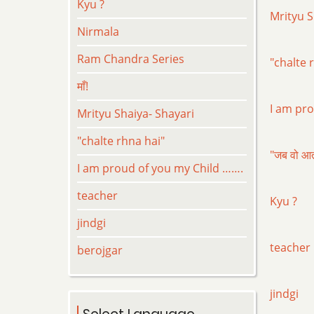
Kyu ?
Mrityu S
Nirmala
Ram Chandra Series
"chalte 
माँ!
I am pro
Mrityu Shaiya- Shayari
"chalte rhna hai"
"जब वो आत
I am proud of you my Child …….
teacher
Kyu ?
jindgi
teacher
berojgar
jindgi