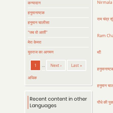
Nirmala
कन्यादान
हनुमानाष्टक
राम चंद्र श
हनुमान चालीसा
"जब वो आतीं"
Ram Cha
मेरा केमरा
युवराज का आगमन
माँ!
Pagination
Current
1
…
Next
Next ›
Last
Last »
हनुमानाष्ट
page
page
page
अधिक
हनुमान चा
Recent content in other
पौधे की पु
Languages