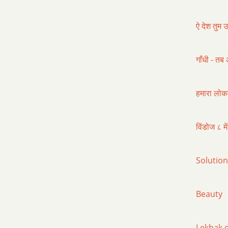
ऐ देश तुम 
गाँधी - तब
हमारा लोकत
विंडोज ८ मे
Solutio
Beauty
Lekhak.org