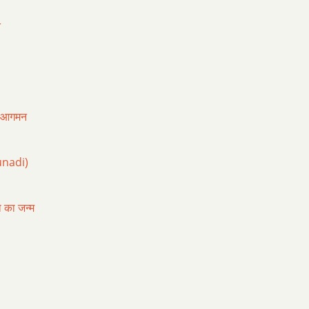
r
ा आगमन
unadi)
 का जन्म