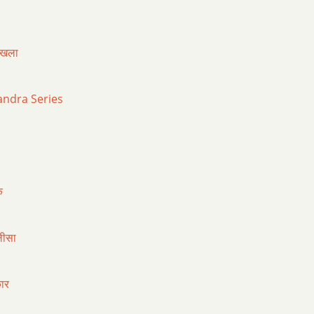
ृंखला
ndra Series
क
लीसा
कार