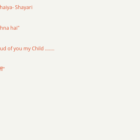
haiya- Shayari
rhna hai"
ud of you my Child …….
ीं"