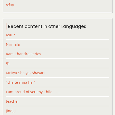
अधिक
Recent content in other Languages
Kyu ?
Nirmala
Ram Chandra Series
माँ!
Mrityu Shaiya- Shayari
"chalte rhna hai"
I am proud of you my Child …….
teacher
jindgi