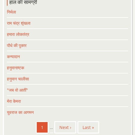
हाल की सामग्री
निर्मला
राम चंद्र शृंखला
हमारा लोकतंत्र
पौधे की पुकार
कन्यादान
हनुमानाष्टक
हनुमान चालीसा
"जब वो आतीं"
मेरा केमरा
युवराज का आगमन
Pagination
Current
1
…
Next
Next ›
Last
Last »
page
page
page