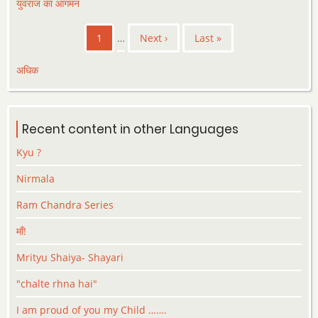
युवराज का आगमन
Pagination
Current
1
…
Next
Next ›
Last
Last »
page
page
page
अधिक
Recent content in other Languages
Kyu ?
Nirmala
Ram Chandra Series
माँ!
Mrityu Shaiya- Shayari
"chalte rhna hai"
I am proud of you my Child …….