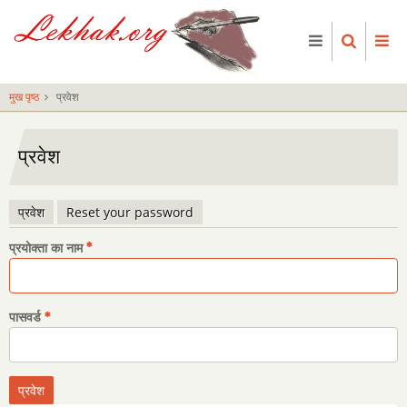
Skip
to
main
content
मुख पृष्ठ
प्रवेश
प्रवेश
प्रवेश
Reset your password
प्राथमिक
प्रयोक्ता का नाम
टैब्स
पासवर्ड