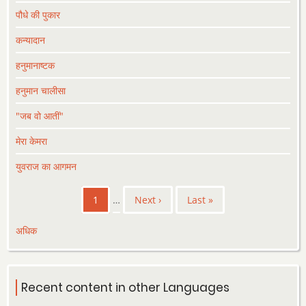
पौधे की पुकार
कन्यादान
हनुमानाष्टक
हनुमान चालीसा
"जब वो आतीं"
मेरा केमरा
युवराज का आगमन
Pagination
Current
1
…
Next
Next ›
Last
Last »
page
page
page
अधिक
Recent content in other Languages