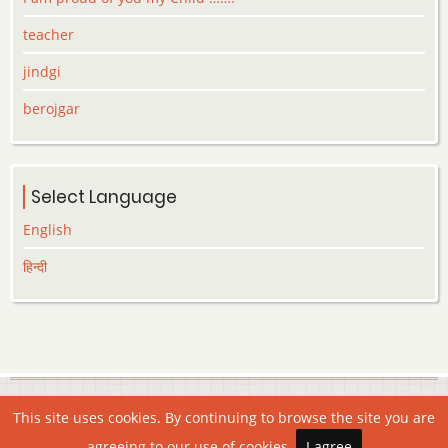
teacher
jindgi
berojgar
Select Language
English
हिन्दी
© 2026 Lekhak.org, All rights reserved.
This site uses cookies. By continuing to browse the site you are
agreeing to our use of cookies.
I agree