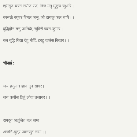
श्रीगुरु चरन सरोज रज, निज मनु मुकुरु सुधारि।
बरनऊं रघुबर बिमल जसु, जो दायकु फल चारि।।
बुद्धिहीन तनु जानिके, सुमिरौं पवन-कुमार।
बल बुद्धि बिद्या देहु मोहिं, हरहु कलेस बिकार।।
चौपाई :
जय हनुमान ज्ञान गुन सागर।
जय कपीस तिहुं लोक उजागर।।
रामदूत अतुलित बल धामा।
अंजनि-पुत्र पवनसुत नामा।।