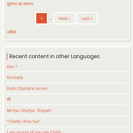
युवराज का आगमन
Pagination
Current
1
…
Next
Next ›
Last
Last »
page
page
page
अधिक
Recent content in other Languages
Kyu ?
Nirmala
Ram Chandra Series
माँ!
Mrityu Shaiya- Shayari
"chalte rhna hai"
I am proud of you my Child …….