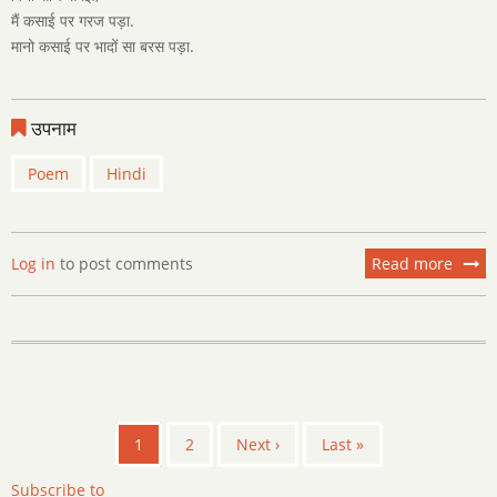
मैं कसाई पर गरज पड़ा.
मानो कसाई पर भादों सा बरस पड़ा.
उपनाम
Poem
Hindi
Log in
to post comments
Read more
about
कसाई
Pagination
Current
1
पृष्ठ
2
Next
Next ›
Last
Last »
page
page
page
Subscribe to