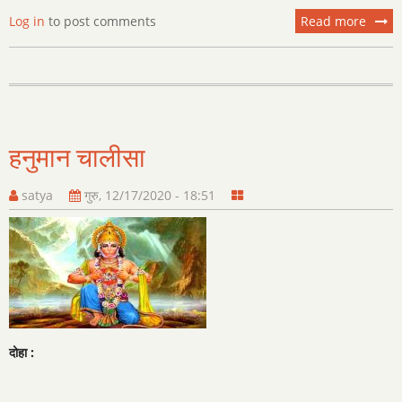
Log in
to post comments
Read more
about
हनुमाना
हनुमान चालीसा
satya
गुरु, 12/17/2020 - 18:51
दोहा :