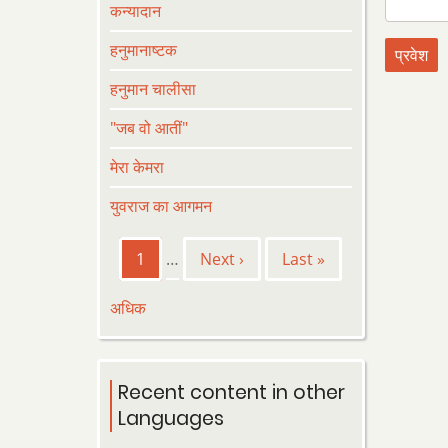
कन्यादान
हनुमानाष्टक
हनुमान चालीसा
"जब वो आतीं"
मेरा केमरा
युवराज का आगमन
Pagination
Current
1
…
Next
Next ›
Last
Last »
page
page
page
अधिक
Recent content in other
Languages