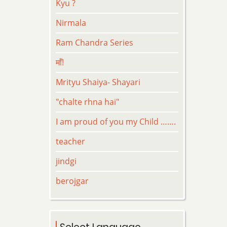
Kyu ?
Nirmala
Ram Chandra Series
माँ!
Mrityu Shaiya- Shayari
"chalte rhna hai"
I am proud of you my Child …….
teacher
jindgi
berojgar